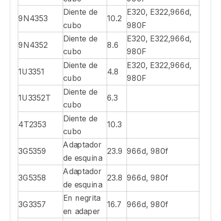
1U1888
38
966d, 980f
dientes de
cubo
Adaptador
1U1359
23.4
de dientes
Adaptador
1U1358
23.4
de dientes
En negrita
1U1357
en el
18.5
966d, 980f
adaptador
Diente de
E320, E322,966d,
9J4359
4.9
cubo
980F
Diente de
E320, E322,966d,
9N4353
10.2
cubo
980F
Diente de
E320, E322,966d,
9N4352
8.6
cubo
980F
Diente de
E320, E322,966d,
1U3351
4.8
cubo
980F