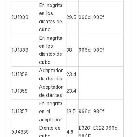
cubo
Diente de
E320, E322,966d,
1441358
10.9
cubo
980F
Diente de
1U3352K
7.2
cubo
Diente de
E320, E322,966d,
1U3352syl
6.8
cubo
980F
Diente de
1U3352P
5.4
cubo
Diente de
1U3352WT
6.7
cubo
En negrita
en los
1U1889
29.5
966d, 980f
dientes de
cubo
En negrita
en los