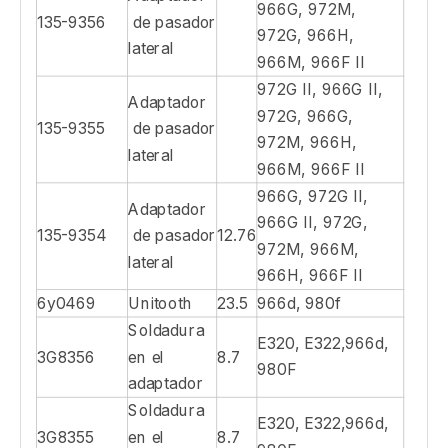
Tapa completa, 1/2 fondo
Tipo 5 - Adaptador de barra de dientes
Tipo 6 - Adaptador del cargador
Tapa completa, 3/4 Bottom
Tipo 7 - Adaptador de excavador
3/4 superior, fondo completo
Tipo 8-Adaptador Bolt-On
Número de
Peso
Traje para la
Descripción
parte
(kg)
máquina
972G II, 966G II,
Adaptador
966G, 972M,
135-9356
de pasador
972G, 966H,
lateral
966M, 966F II
972G II, 966G II,
Adaptador
972G, 966G,
135-9355
de pasador
972M, 966H,
lateral