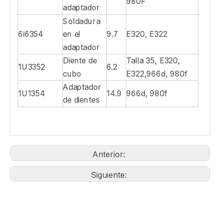
Cortador
096-4747
12
E320, E322
lateral
Diente de
1U3352PT
12.5
Talla 35
cubo
Diente de
Talla 35, E320,
1U3352RC
6.9
cubo
E322,966d, 980f
Soldadura
E320, E322,966d,
6i6356
en el
9.6
980F
adaptador
Soldadura
E320, E322,966d,
6i6355
en el
9.6
980F
adaptador
Soldadura
6i6354
en el
9.7
E320, E322
adaptador
Diente de
Talla 35, E320,
1U3352
6.2
cubo
E322,966d, 980f