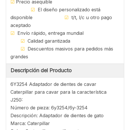
cargador del excavador, obtenga una fábrica
de repuestos de piezas de repuesto
Estilo:
Oruga
Preguntar
Nuestra ventaja
☑
Precio asequible
☑
El diseño personalizado está
disponible
☑
t/t, l/c u otro pago
aceptado
☑
Envío rápido, entrega mundial
☑
Calidad garantizada