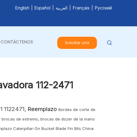
English
|
Español
|
العربية
|
Français
|
Pусский
CONTÁCTENOS
Solicitar una
cotización
avadora 112-2471
1 1122471,
Reemplazo
Bordes de corte de
 y brocas de extremo, brocas de dozer de la mano
plazo Caterpillar-On Bucket Blade Fin Bits China