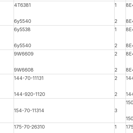
4T6381
1
8E
6y5540
2
8E
6y5538
1
8E
6y5540
2
8E
9W6609
2
8E
9W6608
2
8E
144-70-11131
2
14
144-920-1120
2
14
15
154-70-11314
3
15
175-70-26310
1
17