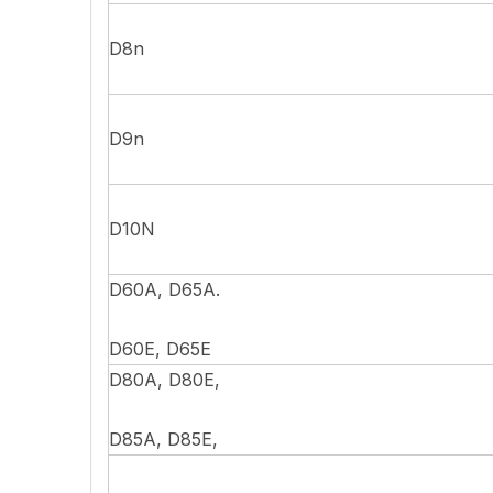
D8n
D9n
D10N
D60A, D65A.
D60E, D65E
D80A, D80E,
D85A, D85E,