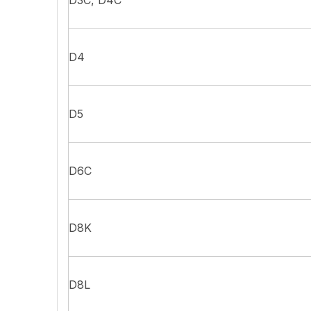
D3C, D4C
D4
D5
D6C
D8K
D8L