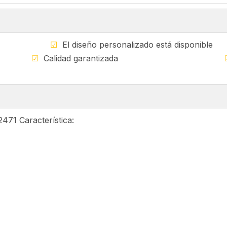
ible
☑
El diseño personalizado está di
ndial
☑
Calidad garantizada
471 Característica: