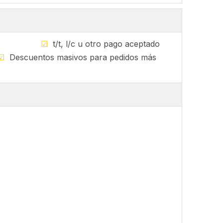
sponible
☑
t/t, l/c u otro pago aceptado
☑
Descuentos masivos para pedidos más