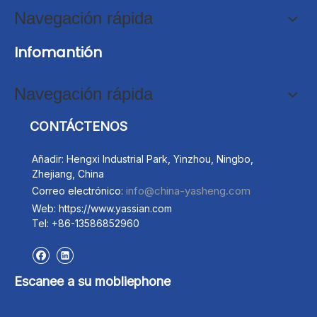
Navegación rápida
Infomantión
Navegación rápida
CONTÁCTENOS
Añadir: Hengxi Industrial Park, Yinzhou, Ningbo,
Zhejiang, China
info@china-yasheng.com
Correo electrónico:
Web: https://www.yassian.com
Tel: +86-13586852960
Escanee a su mobliephone
Adaptador de diente de excavador 423-847-1121