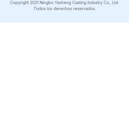
Copyright 2021 Ningbo Yasheng Casting Industry Co., Ltd.
Todos los derechos reservados.
Adaptador de diente de excavador 1193204
3. Control de costos y retorno de la inversión
Desde la perspectiva de un comprador B2B: