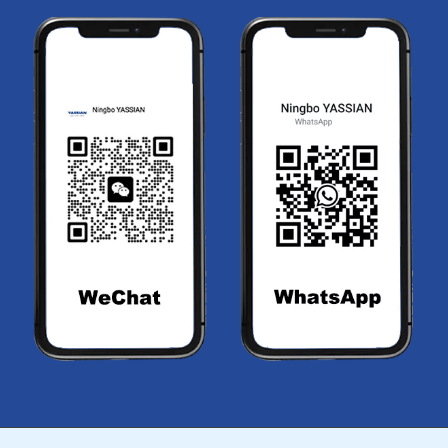
2. Frecuencia de cambio de apego
Si su lugar de trabajo requiere cambios frecuentes entre
cucharones, martillos o garfios,
los acopladores rápidos
mejoran claramente la eficiencia
al ahorrar tiempo.
Sin embargo, es importante tener en cuenta:
El acoplador no reemplaza la función de los
adaptadores de cucharón.
Los cucharones utilizados con acopladores todavía
dependen de
adaptadores de cucharón de alta
calidad
para protección contra el desgaste y
eficiencia de excavación.