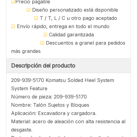
cargadora, tacón de cucharón y protector de
labios, protector de forma L, soldadura en el
talón de talón Bloque de talón China fábrica
Preguntar
Nuestra ventaja
☑
Precio pagable
☑
Diseño personalizado está disponible
☑
T / T, L / C u otro pago aceptado
☑
Envío rápido, entrega en todo el mundo
☑
Calidad garantizada
☑
Descuentos a granel para pedidos