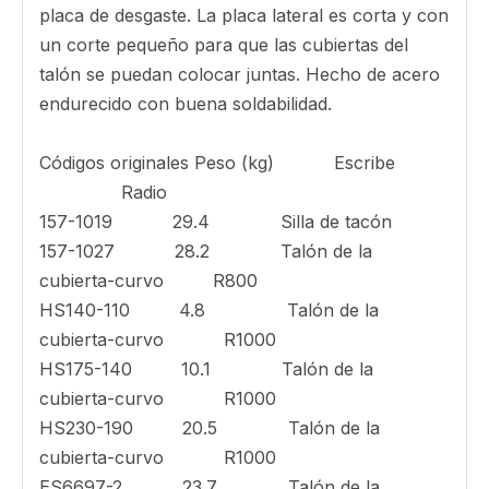
máquina instalando las piezas de protección de
desgaste de cubo
Las cubiertas del talón son fáciles de usar.
Utilizado principalmente en cubos de
excavadora. Reduce el desgaste en la placa de
desgaste y los lados.
Los budos de los tacones tipo ES son una
cubierta universal de tacón, especialmente
bueno para la reparación. Las placas están
ahuecadas para sentarse apretadas contra la
placa de desgaste. La placa lateral es corta y con
un corte pequeño para que las cubiertas del
talón se puedan colocar juntas. Hecho de acero
endurecido con buena soldabilidad.
Códigos originales Peso (kg) Escribe