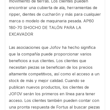
tuercas, el diente de cubo y el adaptador. Paleta
de cornería del cargador AP60 Bloque de celular
Zapato de desgaste de la esquina Ap60 160-60
JOFOV ha desarrollado socios de fundación,
ingeniería y desarrollo de productos de todo el
mundo, lo que le ha permitido ofrecer la gama
más amplia de piezas de desgaste de reemplazo
en el mundo. Los clientes encontrarán piezas
para todas las marcas y modelos de equipos de
movimiento de tierras. Los clientes pueden
encontrar una cubierta de ala, herramientas de
ripper, dientes de cucharón y más para cualquier
marca o modelo de maquinaria pesada. AP60
180-70 SHOCHO DE TALÓN PARA LA
EXCAVADOR