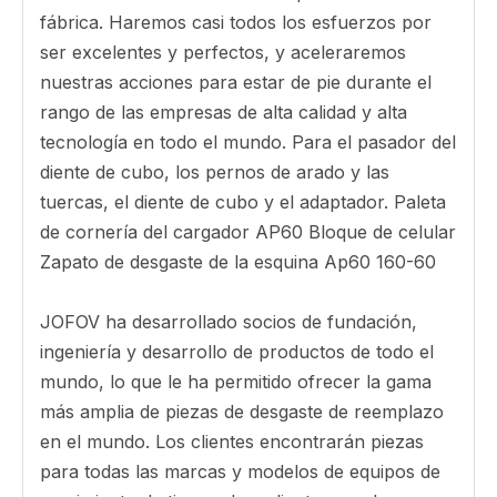
bloques de desgaste, corredores de desgaste
Llevar corredores, usar bases, desgaste.
Toplok Lip Ulouds and Wing Swouds
Sujetos de talón
Como uno de los fabricantes y proveedores más
importantes de Bucket Shrouds, estamos
presentados por productos personalizados con
un precio competitivo. Tenga en cuenta que se
asegure de comprar o al por mayor de cubiertas
de cubos baratos a la venta aquí de nuestra
fábrica. Haremos casi todos los esfuerzos por
ser excelentes y perfectos, y aceleraremos
nuestras acciones para estar de pie durante el
rango de las empresas de alta calidad y alta
tecnología en todo el mundo. Para el pasador del
diente de cubo, los pernos de arado y las