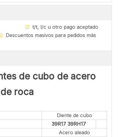
sponible
☑
t/t, l/c u otro pago aceptado
☑
Descuentos masivos para pedidos más
es de cubo de acero
 de roca
Diente de cubo
39R17 39RH17
Acero aleado