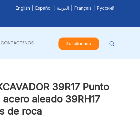
English
|
Español
|
العربية
|
Français
|
Pусский
CONTÁCTENOS
Solicitar una
cotización
CAVADOR 39R17 Punto
e acero aleado 39RH17
s de roca