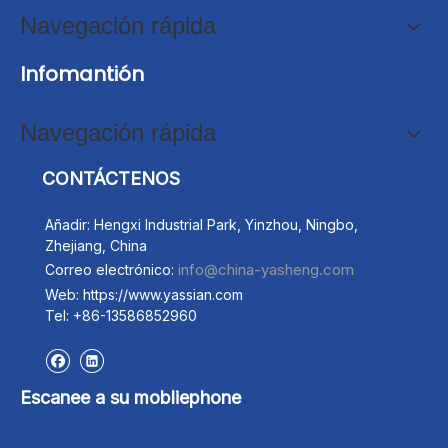
Navegación rápida
Dientes del cubo de la excavadora Shantui para
Infomantión
Komatsu Daewoo Doosan
Navegación rápida
CONTÁCTENOS
Añadir: Hengxi Industrial Park, Yinzhou, Ningbo,
Zhejiang, China
info@china-yasheng.com
Correo electrónico:
Web: https://www.yassian.com
Tel: +86-13586852960
Escanee a su mobliephone