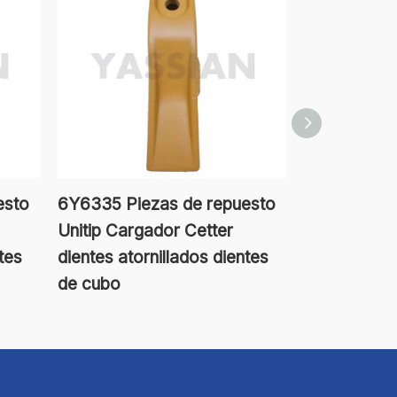
esto
6Y6335 Piezas de repuesto
Piezas de r
Unitip Cargador Cetter
maquinaria
tes
dientes atornillados dientes
tierra PC1
de cubo