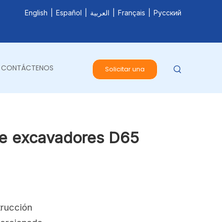
English
|
Español
|
العربية
|
Français
|
Pусский
CONTÁCTENOS
Solicitar una
cotización
de excavadores D65
trucción