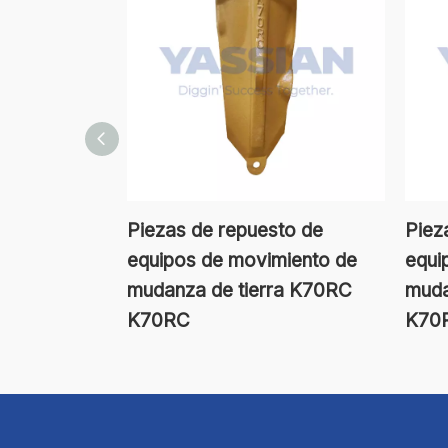
Piezas de repuesto de
Piez
equipos de movimiento de
equi
mudanza de tierra K70RC
muda
K70RC
K70