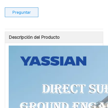
Industrias aplicables: trabajos de construcción
Informe de prueba de maquinaria:
proporcionado
Video de inspección saliente: proporcionada
Color: amarillo o como su requisito
Logotipo: Yassian o como su requisito
Modelo:
195-78-21320
Marca del producto:
YASSIAN or Your's
Estilo:
Oruga
Preguntar
Descripción del Producto