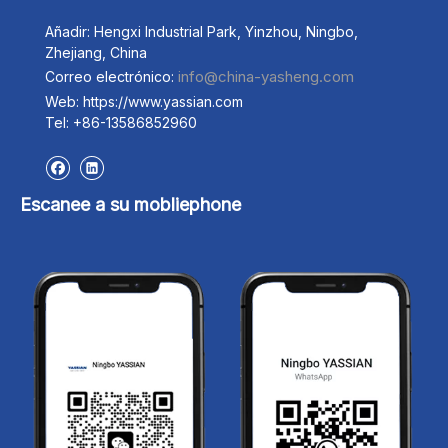
Ejemplo: La desviación de la proporción de los
elementos de aleación deberá cumplir con el
estándar GB/T 4336-2002, y la clasificación de
inclusión se basará en ASTM E45.
Prueba de propiedad mecánica ‌: incluyendo
pruebas de dureza (como HRC, HBW o HV),
resistencia a la tracción, resistencia al impacto y
pruebas de resistencia al desgaste.
Por ejemplo: control de gradiente de dureza
superficial (HRC 52-55), prueba de impacto de
péndulo de charpy (KV2≥40J) y prueba de
resistencia al desgaste para cuantificar la
cantidad de desgaste.
Dimensiones geométricas e inspección de