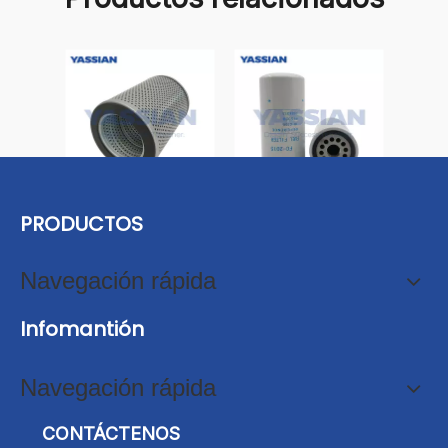
El sistema estándar de prueba para materiales
dientes de cubo se centra principalmente en tres
dimensiones del núcleo: composición química,
propiedades mecánicas y dimensiones y
apariencia geométricas, que cubre las siguientes
tres pruebas clave:
Material Prueba de composición química ‌: a
través del análisis espectral o los métodos de
análisis químico, verifique el contenido y la
distribución uniforme de los elementos de
aleación (como el carbono, el manganeso, el
cromo, el molibdeno) y la pantalla para
inclusiones no metálicas y defectos de
microestructura con bandas.