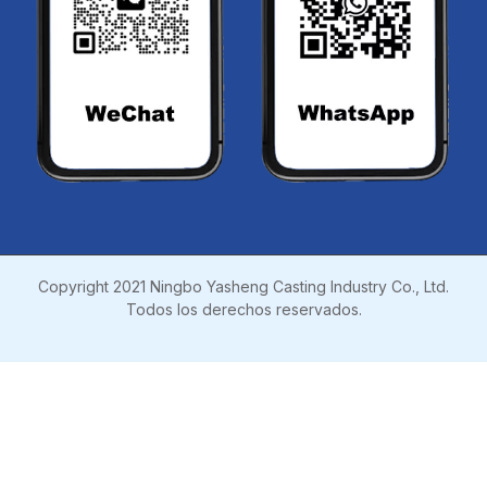
apariencia ‌: Use herramientas como una
máquina de medición de tres coordenadas para
verificar las tolerancias dimensionales (por
ejemplo, error de tono ≤ ± 0.05 mm) e
inspeccionar grietas de superficie, poros y otros
defectos a través de la inspección visual o el
vidrio de magnificación de baja potencia.
El criterio de juicio se refiere a ISO 1328-1: 2013,
y la desviación dimensional debe estar dentro del
rango de tolerancia del dibujo.
Anterior:
Siguiente: