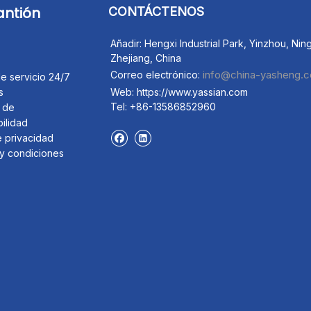
antión
CONTÁCTENOS
Añadir: Hengxi Industrial Park, Yinzhou, Nin
Zhejiang, China
info@china-yasheng.
Correo electrónico:
e servicio 24/7
s
Web: https://www.yassian.com
Tel: +86-13586852960
 de
ilidad
e privacidad
y condiciones