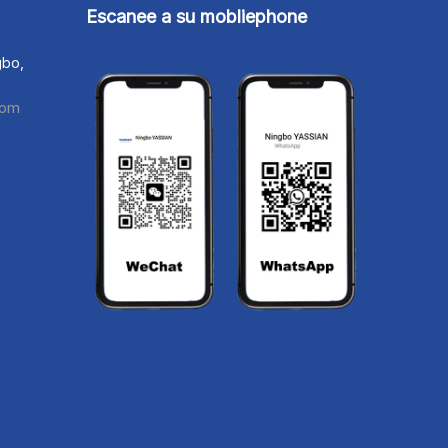
Escanee a su mobliephone
gbo,
com