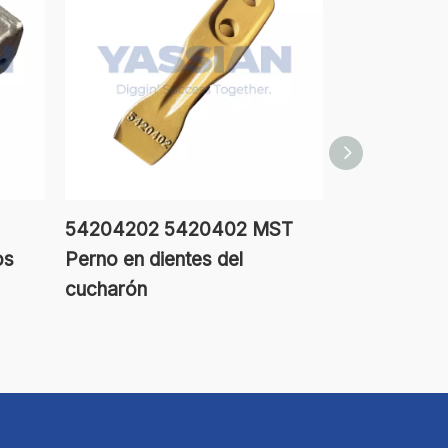
54204202 5420402 MST
Diente forj
os
Perno en dientes del
Tiger Poin
cucharón
1U3452TL de
cubo de la f
excavador