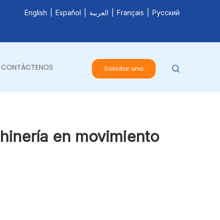
English
|
Español
|
العربية
|
Français
|
Pусский
CONTÁCTENOS
Solicitar una
cotización
hinería en movimiento