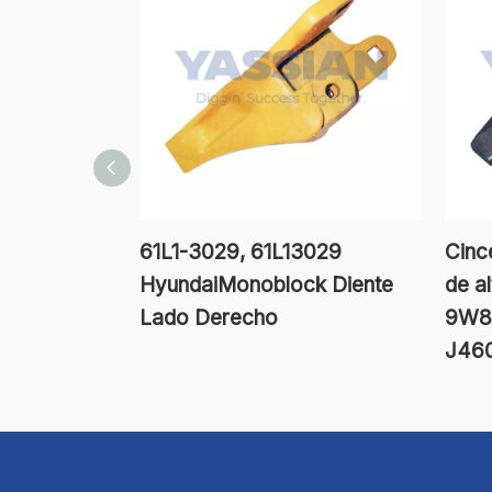
61L1-3029, 61L13029
Cinc
HyundaiMonoblock Diente
de al
Lado Derecho
9W8
J46