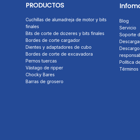
PRODUCTOS
Infom
Cuchillas de alumadreja de motor y bits
Blog
finales
Servicio
Bits de corte de dozeres y bits finales
Soporte d
Bordes de corte cargador
Descarga
Dientes y adaptadores de cubo
Descargo
Bordes de corte de excavadora
responsab
Pernos tuercas
Política d
Vástago de ripper
Términos 
Chocky Bares
Barras de grosero