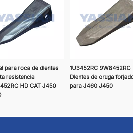
el para roca de dientes
1U3452RC 9W8452RC
ta resistencia
Dientes de oruga forjad
452RC HD CAT J450
para J460 J450
0