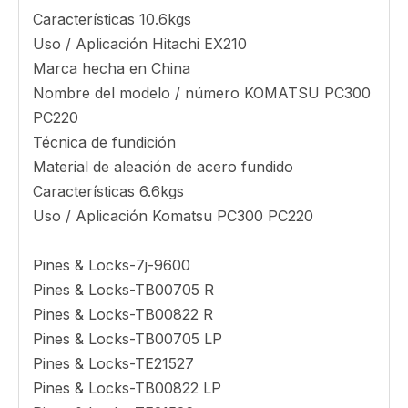
5) Superficie: según la solicitud del cliente
6) Dibujos de producción acogidos.
7) Productos de calidad con precios competitivos
proporcionados.
8) Uso: Earthmover, Construction, Minering &
Bulldozer
Nombre del modelo / número Hitachi Ex210
Adaptador
Técnica de fundición
Material de aleación de acero fundido
Características 10.6kgs
Uso / Aplicación Hitachi EX210
Marca hecha en China
Nombre del modelo / número KOMATSU PC300
PC220
Técnica de fundición