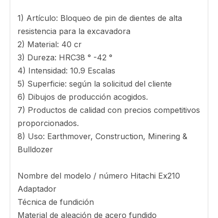
Reemplazo Hitachi Style Pin TE08790 Lock Pin-
Diente
Peso 1.6
Nuestra gama de productos incluyen Komatsu
PC200 PC120 DIENTE 205-70-19570, Hitachi
EX210 Diente TB00705, Hitachi EX60 Adaptador
TC00593A, KOMATSU PC300 PC220 207-70-
14151, Hitachi EX210 Adaptador TB00847 y
KOMATSU PC200 Agujero lateral 207-70-14151-
RC . Hitachi diente PIN TB00705 LP
1) Artículo: Bloqueo de pin de dientes de alta
resistencia para la excavadora
2) Material: 40 cr
3) Dureza: HRC38 ° -42 °
4) Intensidad: 10.9 Escalas