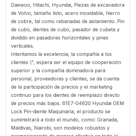
Pines & Locks-209-70-54240
Pines & Locks-21T-72-74320
Pines & Locks-09244-02508
Pines & Locks-19m-78-11370
Pins & Locks-198-78-21410
Pines & Locks-09244-02496
Pines & Locks-195-78-71360
Pines & Locks-21n-72-14330
Estamos especializados en la venta al por mayor
y en el retenedor de Komatsu, Caterpillar,
Daewoo, Hitachi, Hyundai, Piezas de excavadora
de Volvo, tamaño listo, acero inoxidable, hierro
de cobre, tal como rebanadas de aislamiento. Pin
de cubo, dientes de cubo, pasador de cubeta y
dividido en pasadores horizontales y pines
verticales.