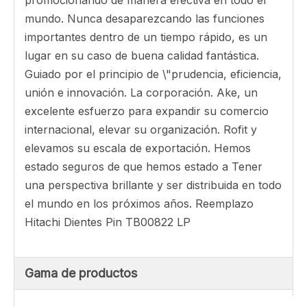
Intentamos la excelencia, la compañía a los
clientes \", espera ser el equipo de cooperación
superior y la compañía dominadora para
personal, proveedores y clientes, se da cuenta
de la participación de precios y el marketing
continuo para los dientes de reemplazo directo
de precios más bajos. 61E7-04620 Hyundai OEM
Lock Pin-diente Maquinaria, el producto se
suministrará a todo el mundo, como: Granada,
Maldivas, Nairobi, son modelos robustos y
promocionando de manera efectiva en todo el
mundo. Nunca desaparezcando las funciones
importantes dentro de un tiempo rápido, es un
lugar en su caso de buena calidad fantástica.
Guiado por el principio de \"prudencia, eficiencia,
unión e innovación. La corporación. Ake, un