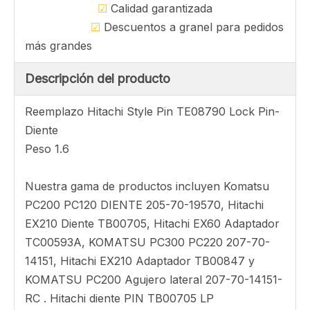
Preguntar
Nuestra ventaja
☑
Precio pagable
☑
Diseño personalizado está disponible
☑
T / T, L / C u otro pago aceptado
☑
Envío rápido, entrega en todo el mundo
☑
Calidad garantizada
☑
Descuentos a granel para pedidos
más grandes
Descripción del producto