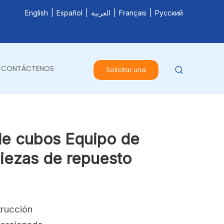
English
|
Español
|
العربية
|
Français
|
Pусский
CONTÁCTENOS
Solicitar una
cotización
de cubos Equipo de
Piezas de repuesto
trucción