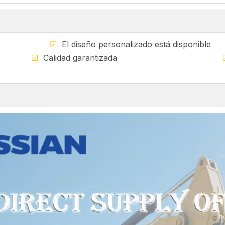
ible
☑
El diseño personalizado está di
ndial
☑
Calidad garantizada