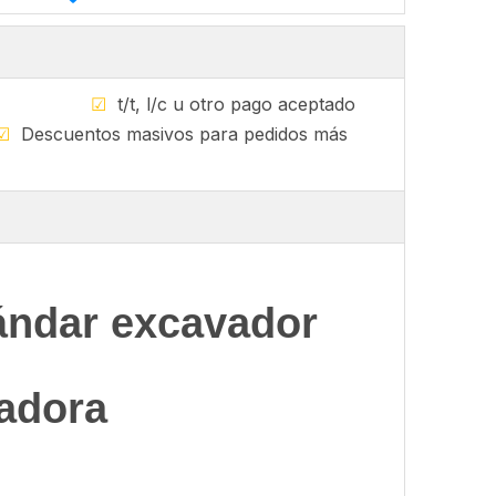
sponible
☑
t/t, l/c u otro pago aceptado
☑
Descuentos masivos para pedidos más
tándar excavador
adora