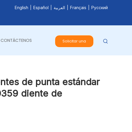
English
|
Español
|
العربية
|
Français
|
Pусский
CONTÁCTENOS
Solicitar una
cotización
entes de punta estándar
0359 diente de