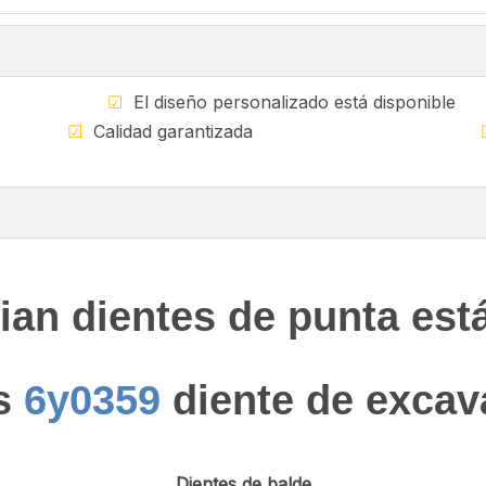
ible
☑
El diseño personalizado está di
ndial
☑
Calidad garantizada
ian dientes de punta es
es
6y0359
diente de excav
Dientes de balde