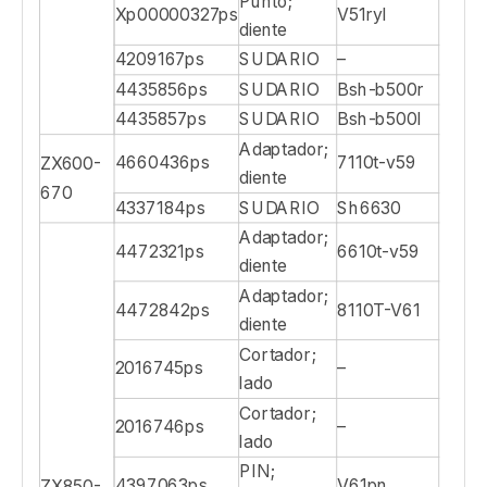
Punto;
Xp00000327ps
V51ryl
diente
4209167ps
SUDARIO
–
4435856ps
SUDARIO
Bsh-b500r
4435857ps
SUDARIO
Bsh-b500l
Adaptador;
4660436ps
7110t-v59
ZX600-
diente
670
4337184ps
SUDARIO
Sh6630
Adaptador;
4472321ps
6610t-v59
diente
Adaptador;
4472842ps
8110T-V61
diente
Cortador;
2016745ps
–
lado
Cortador;
2016746ps
–
lado
PIN;
4397063ps
V61pn
ZX850-