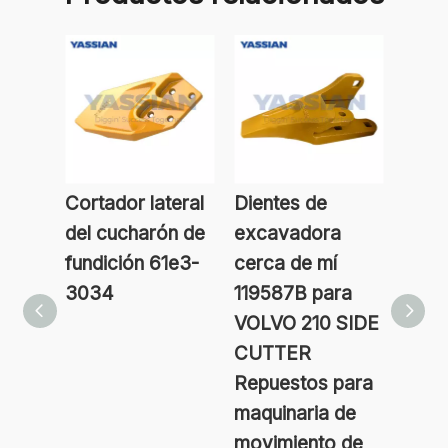
Cortador lateral
Dientes de
Dien
del cucharón de
excavadora
cuch
fundición 61e3-
cerca de mí
retr
3034
119587B para
a Jcb
VOLVO 210 SIDE
0017
CUTTER
0018
Repuestos para
VOLV
maquinaria de
COR
movimiento de
LATE