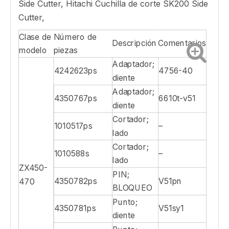
Side Cutter, Hitachi Cuchilla de corte SK200 Side
Cutter,
Clase de
Número de
Descripción
Comentarios
modelo
piezas
Adaptador;
4242623ps
4756-40
diente
Adaptador;
4350767ps
6610t-v51
diente
Cortador;
1010517ps
–
lado
Cortador;
1010588s
–
lado
ZX450-
PIN;
4350782ps
V51pn
470
BLOQUEO
Punto;
4350781ps
V51sy1
diente