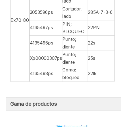
lado
Cortador;
3053596ps
285A-7-3-6
lado
Ex70-80
PIN;
4135497ps
22PN
BLOQUEO
Punto;
4135496ps
22s
diente
Punto;
Xp00000307ps
25s
diente
Goma;
4135498ps
22lk
bloqueo
Gama de productos