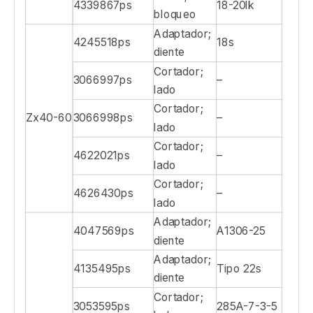
4339867ps
18-20lk
bloqueo
Adaptador;
4245518ps
18s
diente
Cortador;
3066997ps
–
lado
Cortador;
Zx40-60
3066998ps
–
lado
Cortador;
4622021ps
–
lado
Cortador;
4626430ps
–
lado
Adaptador;
4047569ps
A1306-25
diente
Adaptador;
4135495ps
Tipo 22s
diente
Cortador;
3053595ps
285A-7-3-5