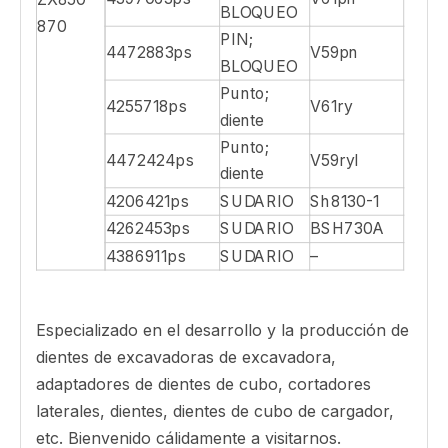
BLOQUEO
870
PIN;
4472883ps
V59pn
BLOQUEO
Punto;
4255718ps
V61ry
diente
Punto;
4472424ps
V59ryl
diente
4206421ps
SUDARIO
Sh8130-1
4262453ps
SUDARIO
BSH730A
4386911ps
SUDARIO
–
Especializado en el desarrollo y la producción de
dientes de excavadoras de excavadora,
adaptadores de dientes de cubo, cortadores
laterales, dientes, dientes de cubo de cargador,
etc. Bienvenido cálidamente a visitarnos.