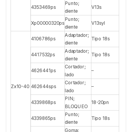
Punto;
4353469ps
V13s
diente
Punto;
Xp00000320ps
V13syl
diente
Adaptador;
4106786ps
Tipo 18s
diente
Adaptador;
4417532ps
Tipo 18s
diente
Cortador;
4626441ps
–
lado
Cortador;
Zx10-40
462644sps
–
lado
PIN;
4339868ps
18-20pn
BLOQUEO
Punto;
4339865ps
Tipo 18s
diente
Goma;