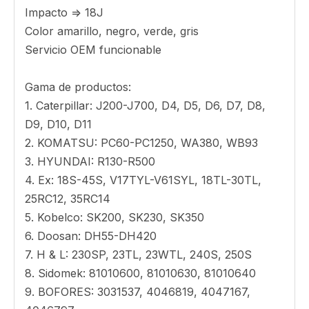
Descripción del producto
DH150 Doosan Excavator Sidestutter
características
Número de pieza DH150
Acero de aleación de materiales.
Tipo de cortador lateral
Tamaño DH150
Peso kg
Proceso de fundición de cera perdida
Dureza 47-52 HRC
Impacto => 18J
Color amarillo, negro, verde, gris
Servicio OEM funcionable
Gama de productos:
1. Caterpillar: J200-J700, D4, D5, D6, D7, D8,