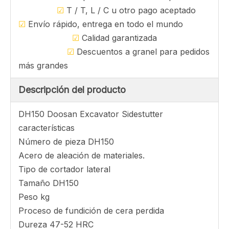
Adaptador de dientes China fábrica
Preguntar
Nuestra ventaja
☑
Precio pagable
☑
Diseño personalizado está disponible
☑
T / T, L / C u otro pago aceptado
☑
Envío rápido, entrega en todo el mundo
☑
Calidad garantizada
☑
Descuentos a granel para pedidos
más grandes