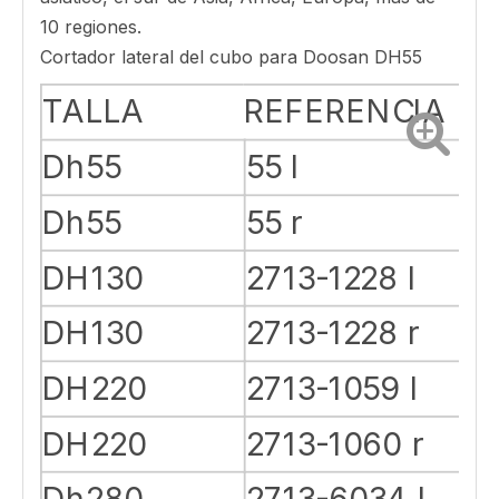
cucharón, cortadores laterales, dientes de
aroma, dientes de cubo de cargador, etc.
Cálidamente bienvenidos para visitarnos.
Cortador lateral del cucharón EX300, ex 70
Reemplazo Hitachi Style SideCutter
A lo largo de los años, siempre se ha
comprometido con el modelo de servicio de
ventas de distribución, los puntos de venta de
ventas nacionales en todo el país, los productos
también se exportan a Oriente Medio, el sudeste
asiático, el sur de Asia, África, Europa, más de
10 regiones.
Cortador lateral del cubo para Doosan DH55
TALLA
REFERENCIA
Dh55
55 l