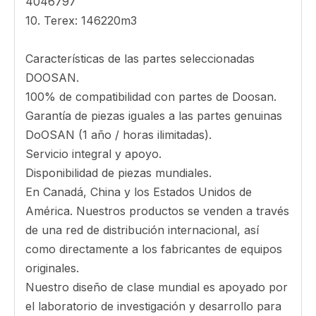
D9, D10, D11
2. KOMATSU: PC60-PC1250, WA380, WB93
3. HYUNDAI: R130-R500
4. Ex: 18S-45S, V17TYL-V61SYL, 18TL-30TL,
25RC12, 35RC14
5. Kobelco: SK200, SK230, SK350
6. Doosan: DH55-DH420
7. H & L: 230SP, 23TL, 23WTL, 240S, 250S
8. Sidomek: 81010600, 81010630, 81010640
9. BOFORES: 3031537, 4046819, 4047167,
4046797
10. Terex: 146220m3
Características de las partes seleccionadas
DOOSAN.
100% de compatibilidad con partes de Doosan.