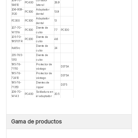
DH420
2713-1241 l
DH420
2713-1241 r
Número
Peso
Medición
Descripción
Modelo
de pieza
/ kg
198-78-
Protector de
50.7
D475
2133030
vástago
Diente de
XS152RC
64.4
Serie XS
cubo
Diente de
Xs115syl
35.4
Serie XS
cubo
Diente de
Xs85t
20.9
cubo
209-70-
Cortador
PC400
28.9
54610
lateral
206-939-
Adaptador
PC300
13.9
3120
dental
Adaptador
PC300
PC300
13
dental
207-70-
Diente de
PC300
7.7
PC300
14151tr
cubo
205-70-
Diente de
PC200
4.6
19570TR
cubo
Diente de
Xs85rc
24