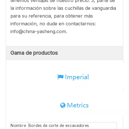
finales para todo tipo de máquinas de
excavadores y clasificadores, los dibujos de
nuestros productos están completos. Los
materiales que utilizamos son 16MNB, 30MNB y
35MNB, si tiene alguna solicitud especial,
háganoslo saber. Todos nuestros productos son
tratados con calor y endurecidos para mejorar la
vida útil, cumpliendo con los requisitos exigentes
de las aplicaciones de aluminio de la tierra,
clasificadores y mineros. Somos la fábrica,
tenemos ventajas de nuestro precio. 3, parte de
la información sobre las cuchillas de vanguardia
para su referencia, para obtener más
información, no dude en contactarnos:
info@china-yasheng.com.