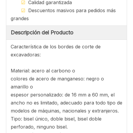
Preguntar
Nuestra ventaja
☑
Precio asequible
☑
El diseño personalizado está
disponible
☑
t/t, l/c u otro pago
aceptado
☑
Envío rápido, entrega mundial
☑
Calidad garantizada
☑
Descuentos masivos para pedidos más
grandes
Descripción del Producto
Característica de los bordes de corte de