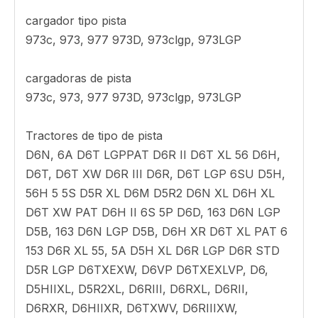
D6NXL, D6TXLVP, D6TLGPVP, D6RXW,
D6RLGP, D6RIIIXL, D6HIIXL, D6TXL, D6TLGP,
D5RXL, D6RIIXL, D6MXL, D6MLGP, D6R2,
D6RIIXW, D6T2XW, D6T2XL, D5TXL, D5HII,
D6HII, D6T2LGP, D6HIILGP, D5HIILGP,
D6HIILS, D6T3XEXW , D6T3XELGP, D6RIIIILGP,
D6-20VP
cargador de motores
16 g
cargador tipo pista
973c, 973, 977 973D, 973clgp, 973LGP
cargadoras de pista
973c, 973, 977 973D, 973clgp, 973LGP