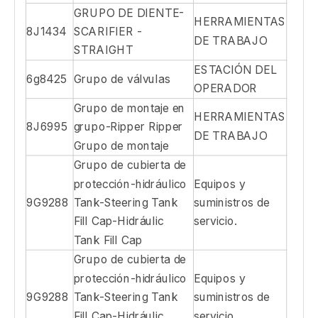
aplicación.
Se ajusta a los agregados
ID de
Nombre
Sección
pieza
Condensador y MTG
ESTACIÓN DEL
1086045
Grupo-refrigerante
OPERADOR
Escarificador grupo
HERRAMIENTAS
8W0668
escarificador gp-
DE TRABAJO
hidráulico
GRUPO DE DIENTE-
HERRAMIENTAS
8J1434
SCARIFIER -
DE TRABAJO
STRAIGHT
ESTACIÓN DEL
6g8425
Grupo de válvulas
OPERADOR
Grupo de montaje en