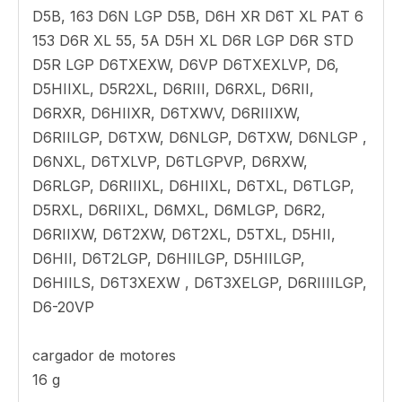
9J8923 Dozer y cargador Curved Ripper Shank
Parámetro
Caterpillar estilo Curved Ripper Shank, toma un
diente de destripador 6Y0359
Peso 125 lb / 56.7 kg
Modelos compatibles
Tractor de tipo de pista
D6N, 6A D6T LGPPAT D6R II D6T XL 56 D6H,
D6T, D6T XW D6R III D6R, D6T LGP 6SU D5H,
56H 5 5S D5R XL D6M D5R2 D6N XL D6H XL
D6T XW PAT D6H II 6S 5P D6D, 163 D6N LGP
D5B, 163 D6N LGP D5B, D6H XR D6T XL PAT 6
153 D6R XL 55, 5A D5H XL D6R LGP D6R STD
D5R LGP D6TXEXW, D6VP D6TXEXLVP, D6,
D5HIIXL, D5R2XL, D6RIII, D6RXL, D6RII,
D6RXR, D6HIIXR, D6TXWV, D6RIIIXW,
D6RIILGP, D6TXW, D6NLGP, D6TXW, D6NLGP ,