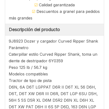
Preguntar
Nuestra ventaja
☑
Precio pagable
☑
Diseño personalizado está disponible
☑
T / T, L / C u otro pago aceptado
☑
Envío rápido, entrega en todo el mundo
☑
Calidad garantizada
☑
Descuentos a granel para pedidos
más grandes
Descripción del producto