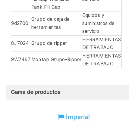
HERRAMIENTAS
8J6995
grupo-Ripper Ripper
DE TRABAJO
Grupo de montaje
Grupo de cubierta de
protección-hidráulico
Equipos y
9G9288
Tank-Steering Tank
suministros de
Fill Cap-Hidráulic
servicio.
Tank Fill Cap
Grupo de cubierta de
protección-hidráulico
Equipos y
9G9288
Tank-Steering Tank
suministros de
Fill Cap-Hidráulic
servicio.
Tank Fill Cap
Equipos y
Grupo de caja de
9d2700
suministros de
herramientas
servicio.
HERRAMIENTAS
8J7024
Grupo de ripper
DE TRABAJO