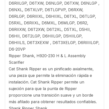
Tractores de tipo de pista
D6N, 6A D6T LGPPAT D6R II D6T XL 56 D6H,
D6T, D6T XW D6R III D6R, D6T LGP 6SU D5H,
56H 5 5S D5R XL D6M D5R2 D6N XL D6H XL
D6T XW PAT D6H II 6S 5P D6D, 163 D6N LGP
D5B, 163 D6N LGP D5B, D6H XR D6T XL PAT 6
153 D6R XL 55, 5A D5H XL D6R LGP D6R STD
D5R LGP D6TXEXW, D6VP D6TXEXLVP, D6,
D5HIIXL, D5R2XL, D6RIII, D6RXL, D6RII,
D6RXR, D6HIIXR, D6TXWV, D6RIIIXW,
D6RIILGP, D6TXW, D6NLGP, D6TXW, D6NLGP ,
D6NXL, D6TXLVP, D6TLGPVP, D6RXW,
D6RLGP, D6RIIIXL, D6HIIXL, D6TXL, D6TLGP,
D5RXL, D6RIIXL, D6MXL, D6MLGP, D6R2,
D6RIIXW, D6T2XW, D6T2XL, D5TXL, D5HII,
D6HII, D6T2LGP, D6HIILGP, D5HIILGP,