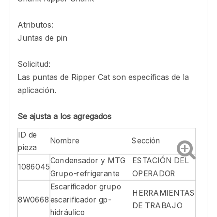
D6HIILS, D6T3XEXW , D6T3XELGP, D6RIIIILGP,
D6-20VP
Ripper Shank, H920-230 H & L Assembly
Scarifier
Cat Shank Ripper es un pinificado axialmente,
una pieza que permite la eliminación rápida e
instalación. Cat Shank Ripper permite un
sujeción para que la punta de Ripper
proporcione una transición suave y un borde
más afilado para obtener resultados confiables.
Shank Ripper Shank
Atributos:
Juntas de pin
Solicitud:
Las puntas de Ripper Cat son específicas de la