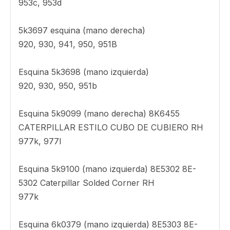
950K, 960F, 962G, 962G II, 962H, 962K, 963C,
963D, IT62G, IT62G II, IT62H
8E5320 Corner
963c, 963d
8E5321 esquina
963c, 963d
8E5302 esquina
953c, 953d
5k3697 esquina (mano derecha)
920, 930, 941, 950, 951B
Esquina 5k3698 (mano izquierda)