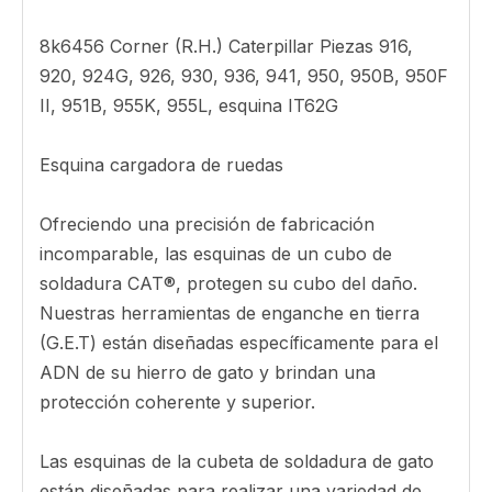
☑
Envío rápido, entrega en todo el mundo
☑
Calidad garantizada
☑
Descuentos a granel para pedidos
más grandes
Descripción del producto
8K6456, 8K-6456 esquina LH para Caterpillar
(CAT) Parámetro:
Parte No. 8k6456, 8K-6456
8k6456 Corner (R.H.) Caterpillar Piezas 916,
920, 924G, 926, 930, 936, 941, 950, 950B, 950F
II, 951B, 955K, 955L, esquina IT62G
Esquina cargadora de ruedas