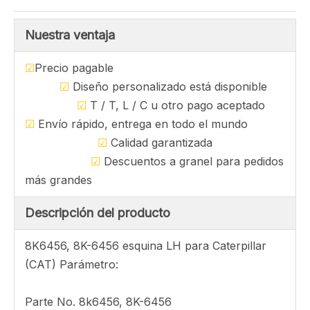
cubeta se adaptan a la oruga, la placa del
cargador del estilo del gato, la soldadura en la
esquina derecha o la esquina izquierda, Roca,
piezas de repuesto Bordes de corte de
cuchillas, hoja tratada con calor / bordes de
corte / bits finales China fábrica
Preguntar
Nuestra ventaja
☑
Precio pagable
☑
Diseño personalizado está disponible
☑
T / T, L / C u otro pago aceptado