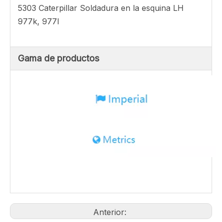
920, 930, 950, 951b
Esquina 5k9099 (mano derecha) 8K6455
CATERPILLAR ESTILO CUBO DE CUBIERO RH
977k, 977l
Esquina 5k9100 (mano izquierda) 8E5302 8E-
5302 Caterpillar Solded Corner RH
977k
Esquina 6k0379 (mano izquierda) 8E5303 8E-
5303 Caterpillar Soldadura en la esquina LH
977k, 977l
Gama de productos