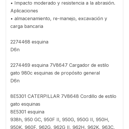
desgaste.
Fabricado en acero con propiedades que
mantienen la dureza por una vida útil
prolongada, nuestras esquinas de soldadura
duraderas hacen posible que sus máquinas
entreguen el rendimiento que demanda. Proteja
su inversión al elegir siempre las herramientas
genuinas de enganche en tierra.
Atributos
• Impacto moderado y resistencia a la abrasión.
Aplicaciones
• almacenamiento, re-manejo, excavación y
carga bancaria
2274468 esquina