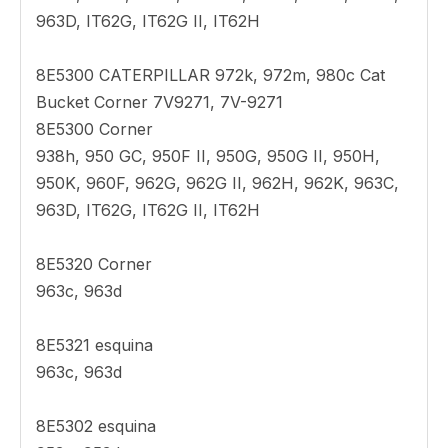
D6n
2274469 esquina 7V8647 Cargador de estilo
gato 980c esquinas de propósito general
D6n
8E5301 CATERPILLAR 7V8648 Cordillo de estilo
gato esquinas
8E5301 esquina
938h, 950 GC, 950F II, 950G, 950G II, 950H,
950K, 960F, 962G, 962G II, 962H, 962K, 963C,
963D, IT62G, IT62G II, IT62H
8E5300 CATERPILLAR 972k, 972m, 980c Cat
Bucket Corner 7V9271, 7V-9271
8E5300 Corner
938h, 950 GC, 950F II, 950G, 950G II, 950H,