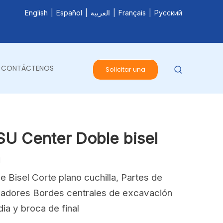
English
|
Español
|
العربية
|
Français
|
Pусский
CONTÁCTENOS
Solicitar una
cotización
U Center Doble bisel
a
isel Corte plano cuchilla, Partes de
adores Bordes centrales de excavación
ia y broca de final