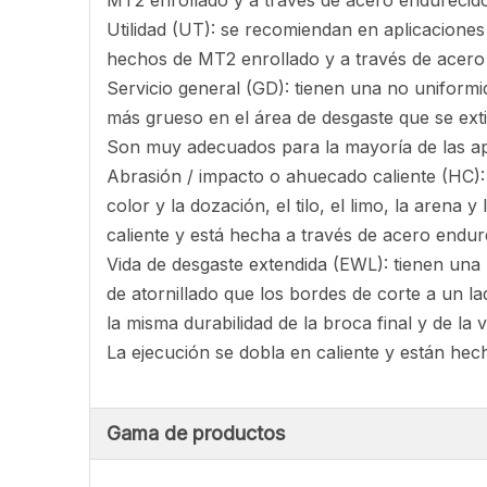
MT2 enrollado y a través de acero endurecid
Utilidad (UT): se recomiendan en aplicaciones 
hechos de MT2 enrollado y a través de acero
Servicio general (GD): tienen una no uniformid
más grueso en el área de desgaste que se exti
Son muy adecuados para la mayoría de las apl
Abrasión / impacto o ahuecado caliente (HC): 
color y la dozación, el tilo, el limo, la aren
caliente y está hecha a través de acero endu
Vida de desgaste extendida (EWL): tienen una 
de atornillado que los bordes de corte a un 
la misma durabilidad de la broca final y de la
La ejecución se dobla en caliente y están he
Gama de productos