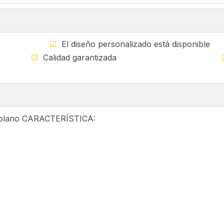
ible
☑
El diseño personalizado está di
ndial
☑
Calidad garantizada
 plano CARACTERÍSTICA: