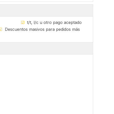
sponible
☑
t/t, l/c u otro pago aceptado
☑
Descuentos masivos para pedidos más