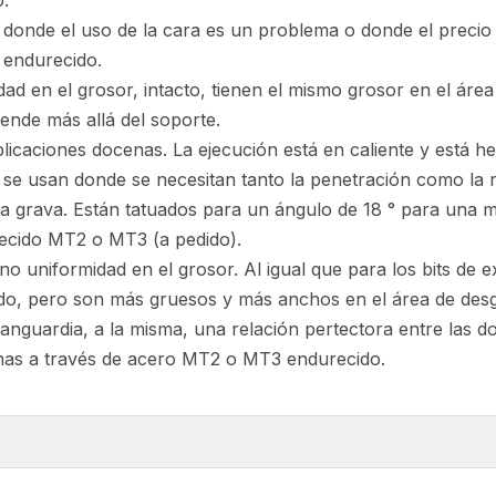
o.
donde el uso de la cara es un problema o donde el precio in
 endurecido.
ad en el grosor, intacto, tienen el mismo grosor en el área 
ende más allá del soporte.
icaciones docenas. La ejecución está en caliente y está h
se usan donde se necesitan tanto la penetración como la re
a y la grava. Están tatuados para un ángulo de 18 ° para una
recido MT2 o MT3 (a pedido).
no uniformidad en el grosor. Al igual que para los bits de 
lado, pero son más gruesos y más anchos en el área de desg
 vanguardia, a la misma, una relación pertectora entre las do
chas a través de acero MT2 o MT3 endurecido.