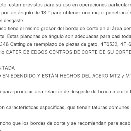
cto: están previstos para su uso en operaciones particularm
 por un ángulo de 18 ° para obtener una mejor penetración
l desgaste.
paso tiene el mismo grosor del borde de corte en el área p
rte. Estas planchas de ángulo son adecuadas para casi toda
4348 Catting de reemplazo de piezas de gato, 4T6532, 4T-
delo CATER D8 EDGOS CENTROS DE CORTE DE SU CORTE
NTADA
N EDENDIDO Y ESTÁN HECHOS DEL ACERO MT2 y MT3 PAR
o para producir una relación de desgaste de broca a corte f
con características específicas, que tienen taturas comune
ncho que los bordes de corte y se recomiendan para acaba