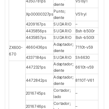
4350781ps
V51sy1
diente
Punto;
Xp00000327ps
V51ryl
diente
4209167ps
SUDARIO
–
4435856ps
SUDARIO
Bsh-b500r
4435857ps
SUDARIO
Bsh-b500l
Adaptador;
4660436ps
7110t-v59
ZX600-
diente
670
4337184ps
SUDARIO
Sh6630
Adaptador;
4472321ps
6610t-v59
diente
Adaptador;
4472842ps
8110T-V61
diente
Cortador;
2016745ps
–
lado
Cortador;
2016746ps
–