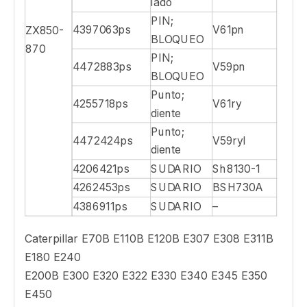
lado
PIN;
4397063ps
V61pn
ZX850-
BLOQUEO
870
PIN;
4472883ps
V59pn
BLOQUEO
Punto;
4255718ps
V61ry
diente
Punto;
4472424ps
V59ryl
diente
4206421ps
SUDARIO
Sh8130-1
4262453ps
SUDARIO
BSH730A
4386911ps
SUDARIO
–
Caterpillar E70B E110B E120B E307 E308 E311B
E180 E240
E200B E300 E320 E322 E330 E340 E345 E350
E450