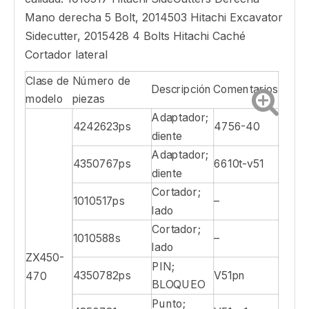
Mano derecha 5 Bolt, 2014503 Hitachi Excavator
Sidecutter, 2015428 4 Bolts Hitachi Caché
Cortador lateral
Clase de
Número de
Descripción
Comentarios
modelo
piezas
Adaptador;
4242623ps
4756-40
diente
Adaptador;
4350767ps
6610t-v51
diente
Cortador;
1010517ps
–
lado
Cortador;
1010588s
–
lado
ZX450-
PIN;
4350782ps
V51pn
470
BLOQUEO
Punto;