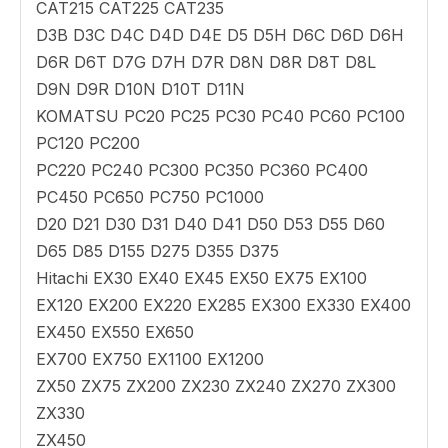
CAT215 CAT225 CAT235
D3B D3C D4C D4D D4E D5 D5H D6C D6D D6H
D6R D6T D7G D7H D7R D8N D8R D8T D8L
D9N D9R D10N D10T D11N
KOMATSU PC20 PC25 PC30 PC40 PC60 PC100
PC120 PC200
PC220 PC240 PC300 PC350 PC360 PC400
PC450 PC650 PC750 PC1000
D20 D21 D30 D31 D40 D41 D50 D53 D55 D60
D65 D85 D155 D275 D355 D375
Hitachi EX30 EX40 EX45 EX50 EX75 EX100
EX120 EX200 EX220 EX285 EX300 EX330 EX400
EX450 EX550 EX650
EX700 EX750 EX1100 EX1200
ZX50 ZX75 ZX200 ZX230 ZX240 ZX270 ZX300
ZX330
ZX450