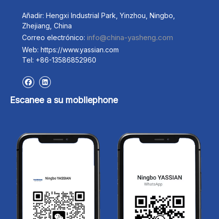
tierras
AGU
Añadir: Hengxi Industrial Park, Yinzhou, Ningbo,
Zhejiang, China
Repu
info@china-yasheng.com
Correo electrónico:
maqu
Web: https://www.yassian.com
movi
Tel: +86-13586852960
tierr
Escanee a su mobliephone